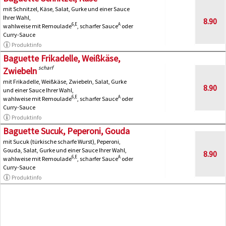
mit Schnitzel, Käse, Salat, Gurke und einer Sauce
Ihrer Wahl,
8.90
6,E
A
wahlweise mit Remoulade
, scharfer Sauce
oder
Curry-Sauce
Produktinfo
Baguette Frikadelle, Weißkäse,
scharf
Zwiebeln
mit Frikadelle, Weißkäse, Zwiebeln, Salat, Gurke
8.90
und einer Sauce Ihrer Wahl,
6,E
A
wahlweise mit Remoulade
, scharfer Sauce
oder
Curry-Sauce
Produktinfo
Baguette Sucuk, Peperoni, Gouda
mit Sucuk (türkische scharfe Wurst), Peperoni,
Gouda, Salat, Gurke und einer Sauce Ihrer Wahl,
8.90
6,E
A
wahlweise mit Remoulade
, scharfer Sauce
oder
Curry-Sauce
Produktinfo