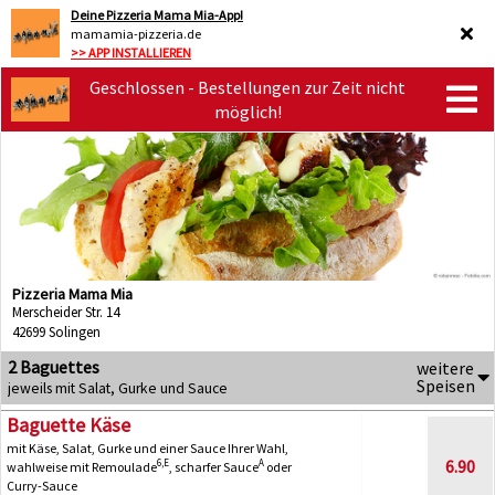
Deine Pizzeria Mama Mia-App!
mamamia-pizzeria.de
>> APP INSTALLIEREN
Geschlossen - Bestellungen zur Zeit nicht
möglich!
Pizzeria Mama Mia
Merscheider Str. 14
42699 Solingen
2 Baguettes
weitere
Speisen
jeweils mit Salat, Gurke und Sauce
Baguette Käse
mit Käse, Salat, Gurke und einer Sauce Ihrer Wahl,
6.90
6,E
A
wahlweise mit Remoulade
, scharfer Sauce
oder
Curry-Sauce