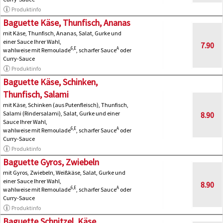
Produktinfo
Baguette Käse, Thunfisch, Ananas
mit Käse, Thunfisch, Ananas, Salat, Gurke und
einer Sauce Ihrer Wahl,
7.90
6,E
A
wahlweise mit Remoulade
, scharfer Sauce
oder
Curry-Sauce
Produktinfo
Baguette Käse, Schinken,
Thunfisch, Salami
mit Käse, Schinken (aus Putenfleisch), Thunfisch,
Salami (Rindersalami), Salat, Gurke und einer
8.90
Sauce Ihrer Wahl,
6,E
A
wahlweise mit Remoulade
, scharfer Sauce
oder
Curry-Sauce
Produktinfo
Baguette Gyros, Zwiebeln
mit Gyros, Zwiebeln, Weißkäse, Salat, Gurke und
einer Sauce Ihrer Wahl,
8.90
6,E
A
wahlweise mit Remoulade
, scharfer Sauce
oder
Curry-Sauce
Produktinfo
Baguette Schnitzel, Käse