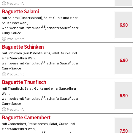
Produktinfo
Baguette Salami
mit Salami (Rindersalami), Salat, Gurke und einer
Sauce Ihrer Wahl,
6.90
6,E
A
wahlweise mit Remoulade
, scharfer Sauce
oder
Curry-Sauce
Produktinfo
Baguette Schinken
mit Schinken (aus Putenfleisch), Salat, Gurke und
einer Sauce Ihrer Wahl,
6.90
6,E
A
wahlweise mit Remoulade
, scharfer Sauce
oder
Curry-Sauce
Produktinfo
Baguette Thunfisch
mit Thunfisch, Salat, Gurke und einer Sauce Ihrer
Wahl,
6.90
6,E
A
wahlweise mit Remoulade
, scharfer Sauce
oder
Curry-Sauce
Produktinfo
Baguette Camembert
mit Camembert, Preiselbeeren, Salat, Gurke und
einer Sauce Ihrer Wahl,
7.50
6,E
A