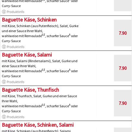
wahlweise mit Remoulade
, scharfer Sauce
oder
Curry-Sauce
Produktinfo
Baguette Käse, Schinken
mit Käse, Schinken (aus Putenfleisch), Salat, Gurke
und einer Sauce Ihrer Wahl,
7.90
6,E
A
wahlweise mit Remoulade
, scharfer Sauce
oder
Curry-Sauce
Produktinfo
Baguette Käse, Salami
mit Käse, Salami (Rindersalami), Salat, Gurke und
einer Sauce Ihrer Wahl,
7.90
6,E
A
wahlweise mit Remoulade
, scharfer Sauce
oder
Curry-Sauce
Produktinfo
Baguette Käse, Thunfisch
mit Käse, Thunfisch, Salat, Gurke und einer Sauce
Ihrer Wahl,
7.90
6,E
A
wahlweise mit Remoulade
, scharfer Sauce
oder
Curry-Sauce
Produktinfo
Baguette Käse, Schinken, Salami
mit Käse, Schinken (aus Putenfleisch), Salami